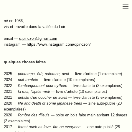
né en 1986,
vis et travaille dans la vallée du Loir.
email —
q.pinczon@gmail.com
instagram —
https://www.instagram.com/qpinczon/
quelques choses faites
2025
printemps, été, automne, avril
— livre d'artiste (1 exemplaire)
2024
nuit tombée
— livre d'artiste (10 exemplaires)
2022
l'embarquement pour cythère
— livre d'artiste (2 exemplaires)
2021
la mer, l'après-midi
— livre d'artiste (10 exemplaires)
2021
détails d'un coucher de soleil
— livre d'artiste (3 exemplaires)
2020
life and death of some japanese trees
— zine auto-publié (20
exemplaires)
2020
l'ombre des tilleuls
— boite en bois faite main abritant 12 tirages
(2 exemplaires)
2017
forest such as love, fire on everyone
— zine auto-publié (25