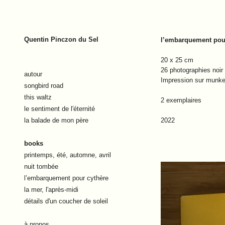
Quentin Pinczon du Sel
l’embarquement pou
20 x 25 cm
26 photographies noir 
autour
Impression sur munk
songbird road
this waltz
2 exemplaires
le sentiment de l'éternité
la balade de mon père
2022
books
printemps, été, automne, avril
nuit tombée
l’embarquement pour cythère
la mer, l'après-midi
détails d'un coucher de soleil
à propos